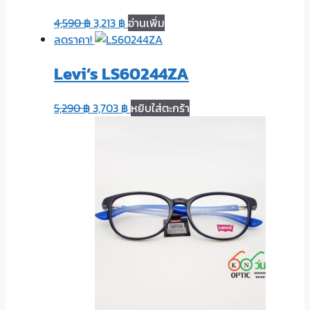
4,590
฿
3,213
฿
อ่านเพิ่ม
ลดราคา!
Levi’s LS60244ZA
5,290
฿
3,703
฿
หยิบใส่ตะกร้า