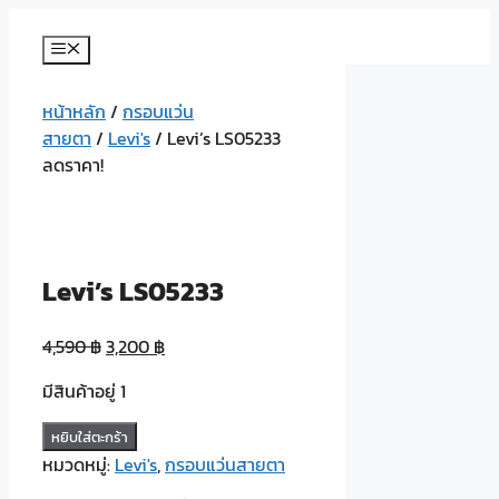
Skip
to
Menu
content
หน้าหลัก
/
กรอบแว่น
สายตา
/
Levi's
/ Levi’s LS05233
ลดราคา!
Levi’s LS05233
4,590
฿
3,200
฿
มีสินค้าอยู่ 1
จำนวน
หยิบใส่ตะกร้า
Levi’s
หมวดหมู่:
Levi's
,
กรอบแว่นสายตา
LS05233