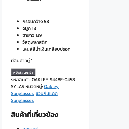
กรอบกว้าง 58
จมูก 18
ขายาว 139
วัสดุพลาสติก
เลนส์สีน้ำเงินเคลือบปรอท
มีสินค้าอยู่ 1
จำนวน
หยิบใส่ตะกร้า
OAKLEY
รหัสสินค้า:
OAKLEY 9448F-0458
9448F-
SYLAS
หมวดหมู่:
Oakley
0458
Sunglasses
,
แว่นกันแดด
SYLAS
Sunglasses
ชิ้น
สินค้าที่เกี่ยวข้อง
ลดราคา!