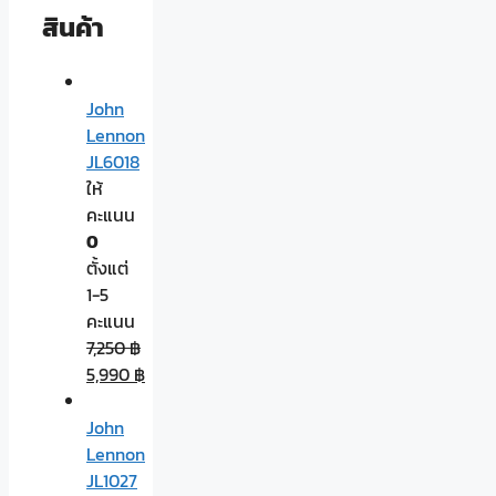
สินค้า
John
Lennon
JL6018
ให้
คะแนน
0
ตั้งแต่
1-5
คะแนน
7,250
฿
5,990
฿
John
Lennon
JL1027