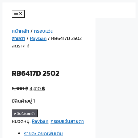
Skip
to
Menu
content
หน้าหลัก
/
กรอบแว่น
สายตา
/
Rayban
/ RB6417D 2502
ลดราคา!
RB6417D 2502
6,300
฿
4,410
฿
มีสินค้าอยู่ 1
จำนวน
หยิบใส่ตะกร้า
RB6417D
หมวดหมู่:
Rayban
,
กรอบแว่นสายตา
2502
รายละเอียดเพิ่มเติม
ชิ้น