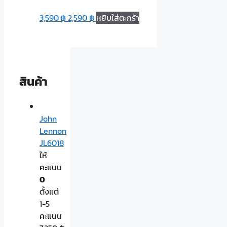
3,590
฿
2,590
฿
หยิบใส่ตะกร้า
สินค้า
John
Lennon
JL6018
ให้
คะแนน
0
ตั้งแต่
1-5
คะแนน