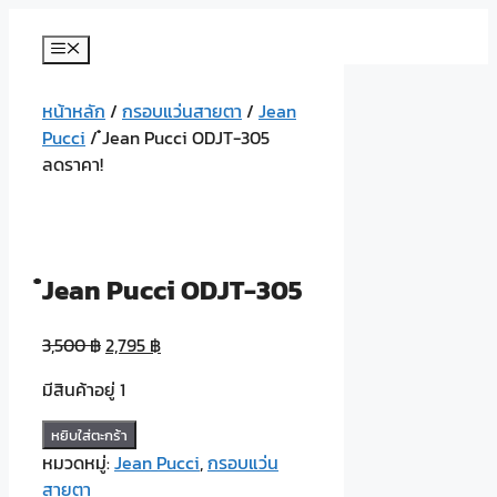
Skip
to
Menu
content
หน้าหลัก
/
กรอบแว่นสายตา
/
Jean
Pucci
/ ๋Jean Pucci ODJT-305
ลดราคา!
๋Jean Pucci ODJT-305
3,500
฿
2,795
฿
มีสินค้าอยู่ 1
จำนวน
หยิบใส่ตะกร้า
๋Jean
หมวดหมู่:
Jean Pucci
,
กรอบแว่น
Pucci
สายตา