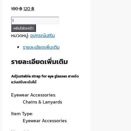
180
฿
120
฿
จำนวน
Adjustable
หยิบใส่ตะกร้า
strap
หมวดหมู่:
อุปกรณ์เสริม
for
รายละเอียดเพิ่มเติม
eye
glasses
รายละเอียดเพิ่มเติม
สาย
รัด
แว่น
Adjustable strap for eye glasses สายรัด
แว่นปรับระดับได้
ปรับ
ระดับ
Eyewear Accessories:
ได้
Chains & Lanyards
ชิ้น
Item Type:
Eyewear Accessories