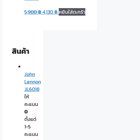
5,900
฿
4,130
฿
หยิบใส่ตะกร้า
สินค้า
John
Lennon
JL6018
ให้
คะแนน
0
ตั้งแต่
1-5
คะแนน