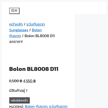
Skip
to
Menu
content
หน้าหลัก
/
แว่นกันแดด
Sunglasses
/
Bolon
กันแดด
/ Bolon BL8008 D11
ลดราคา!
Bolon BL8008 D11
6,500
฿
4,550
฿
มีสินค้าอยู่ 1
จำนวน
หยิบใส่ตะกร้า
Bolon
หมวดหมู่:
Bolon กันแดด
,
แว่นกันแดด