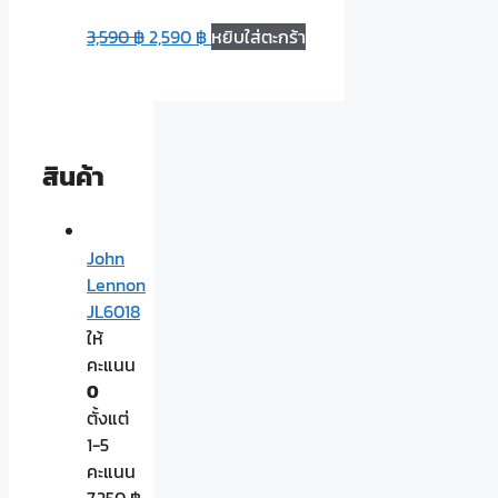
3,590
฿
2,590
฿
หยิบใส่ตะกร้า
สินค้า
John
Lennon
JL6018
ให้
คะแนน
0
ตั้งแต่
1-5
คะแนน
7,250
฿