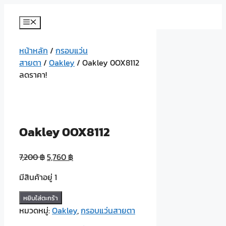
Skip
to
Menu
content
หน้าหลัก
/
กรอบแว่น
สายตา
/
Oakley
/ Oakley 0OX8112
ลดราคา!
Oakley 0OX8112
7,200
฿
5,760
฿
มีสินค้าอยู่ 1
จำนวน
หยิบใส่ตะกร้า
Oakley
หมวดหมู่:
Oakley
,
กรอบแว่นสายตา
0OX8112