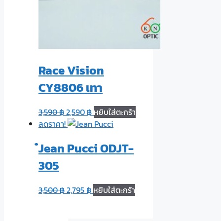
Race Vision
CY8806 เทา
3,590
฿
2,590
฿
หยิบใส่ตะกร้า
ลดราคา!
๋Jean Pucci ODJT-
305
3,500
฿
2,795
฿
หยิบใส่ตะกร้า