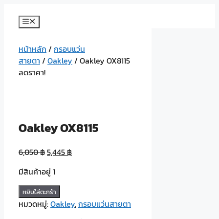
Skip
to
Menu
content
หน้าหลัก
/
กรอบแว่น
สายตา
/
Oakley
/ Oakley OX8115
ลดราคา!
Oakley OX8115
6,050
฿
5,445
฿
มีสินค้าอยู่ 1
จำนวน
หยิบใส่ตะกร้า
Oakley
หมวดหมู่:
Oakley
,
กรอบแว่นสายตา
OX8115