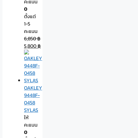
คะแนน
0
ตั้งแต่
1-5
คะแนน
6,850
฿
5,800
฿
OAKLEY
9448F-
0458
SYLAS
ให้
คะแนน
0