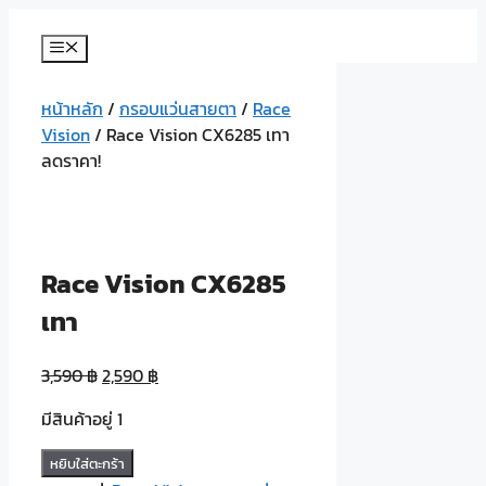
Skip
to
Menu
content
หน้าหลัก
/
กรอบแว่นสายตา
/
Race
Vision
/ Race Vision CX6285 เทา
ลดราคา!
Race Vision CX6285
เทา
3,590
฿
2,590
฿
มีสินค้าอยู่ 1
จำนวน
หยิบใส่ตะกร้า