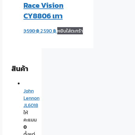
Race Vision
CY8806 เทา
3,590
฿
2,590
฿
หยิบใส่ตะกร้า
สินค้า
John
Lennon
JL6018
ให้
คะแนน
0
ตั้งแต่