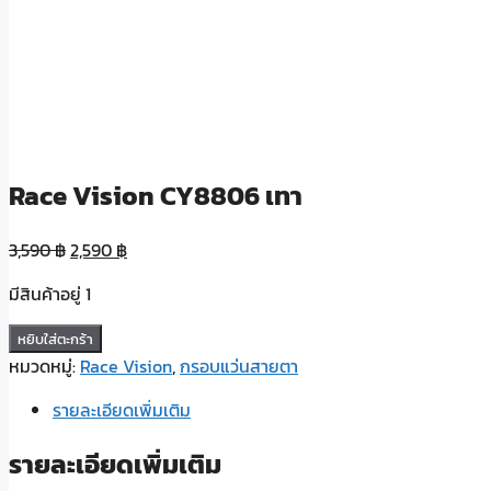
Race Vision CY8806 เทา
3,590
฿
2,590
฿
มีสินค้าอยู่ 1
จำนวน
หยิบใส่ตะกร้า
Race
หมวดหมู่:
Race Vision
,
กรอบแว่นสายตา
Vision
รายละเอียดเพิ่มเติม
CY8806
เทา
รายละเอียดเพิ่มเติม
ชิ้น