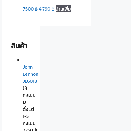
7,500
฿
4,790
฿
อ่านเพิ่ม
สินค้า
John
Lennon
JL6018
ให้
คะแนน
0
ตั้งแต่
1-5
คะแนน
7,250
฿