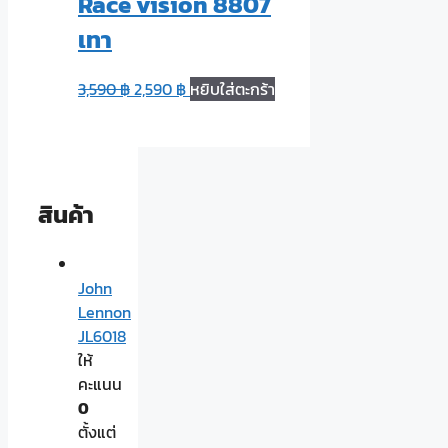
Race vision 8807
เทา
3,590
฿
2,590
฿
หยิบใส่ตะกร้า
สินค้า
John
Lennon
JL6018
ให้
คะแนน
0
ตั้งแต่