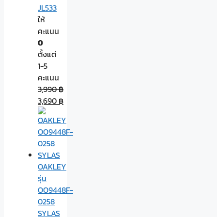
JL533
ให้
คะแนน
0
ตั้งแต่
1-5
คะแนน
3,990
฿
3,690
฿
OAKLEY
รุ่น
OO9448F-
0258
SYLAS