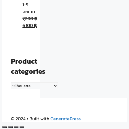
1-5
คะแนน
7,200
฿
6,100
฿
Product
categories
© 2024
• Built with
GeneratePress