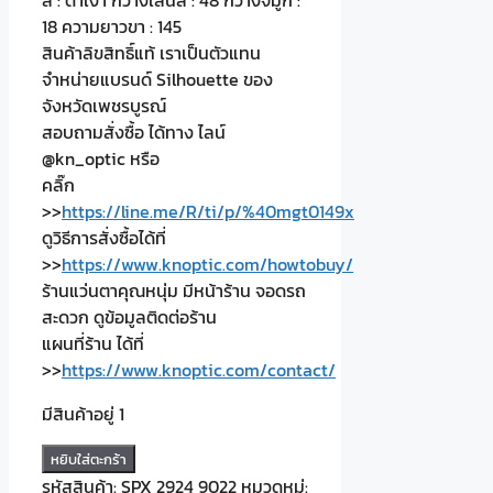
18 ความยาวขา : 145
สินค้าลิขสิทธิ์แท้ เราเป็นตัวแทน
จำหน่ายแบรนด์ Silhouette ของ
จังหวัดเพชรบูรณ์
สอบถามสั่งซื้อ ได้ทาง ไลน์
@kn_optic หรือ
คลิ๊ก
>>
https://line.me/R/ti/p/%40mgt0149x
ดูวิธีการสั่งซื้อได้ที่
>>
https://www.knoptic.com/howtobuy/
ร้านแว่นตาคุณหนุ่ม มีหน้าร้าน จอดรถ
สะดวก ดูข้อมูลติดต่อร้าน
แผนที่ร้าน ได้ที่
>>
https://www.knoptic.com/contact/
มีสินค้าอยู่ 1
จำนวน
หยิบใส่ตะกร้า
Silhouette
รหัสสินค้า:
SPX 2924 9022
หมวดหมู่: