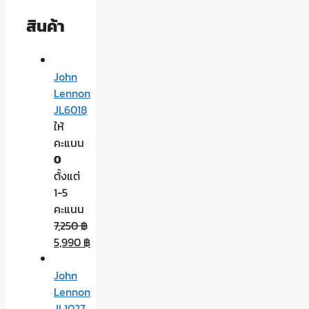
สินค้า
John
Lennon
JL6018
ให้
คะแนน
0
ตั้งแต่
1-5
คะแนน
7,250
฿
5,990
฿
John
Lennon
JL1027