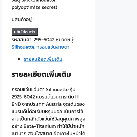
polyoptimize secret)
มีสินค้าอยู่ 1
จำนวน
หยิบใส่ตะกร้า
Silhuoette
รหัสสินค้า:
295-6042
หมวดหมู่:
2925-
Silhouette
,
กรอบแว่นสายตา
6042
รายละเอียดเพิ่มเติม
ชิ้น
รายละเอียดเพิ่มเติม
กรอบแว่นแว่นตา Silhouette รุ่น
2925-6042 แบรนด์แว่นตาระดับ HI-
END จากประเทศ Austria จุดเด่นของ
แบรนด์นี้คือเรียบหรูนิมอล เน้นการใช้
งานเป็นหลักตัวแว่นใช้วัสดุคุณภาพสูง
อย่าง Beta-Titanium ทำให้มีน้ำหนัก
เบามาก สวมใส่สบาย ยึดเกาะใบหน้าได้