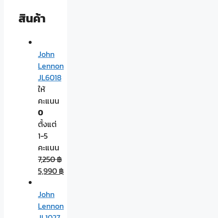
สินค้า
John
Lennon
JL6018
ให้
คะแนน
0
ตั้งแต่
1-5
คะแนน
7,250
฿
5,990
฿
John
Lennon
JL1027