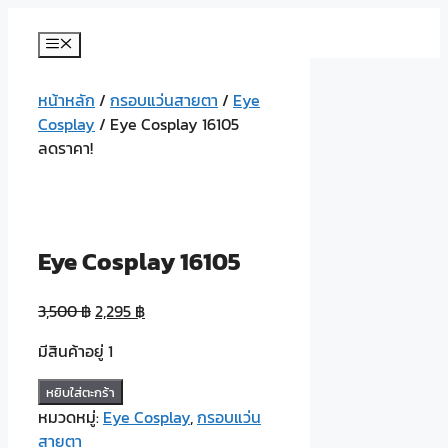
Skip
to
Menu
content
หน้าหลัก
/
กรอบแว่นสายตา
/
Eye
Cosplay
/ Eye Cosplay 16105
ลดราคา!
Eye Cosplay 16105
3,500
฿
2,295
฿
มีสินค้าอยู่ 1
จำนวน
หยิบใส่ตะกร้า
Eye
หมวดหมู่:
Eye Cosplay
,
กรอบแว่น
Cosplay
สายตา