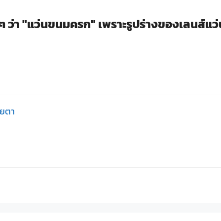
นๆ ว่า "แว่นขนมครก" เพราะรูปร่างของเลนส์แว
ายตา