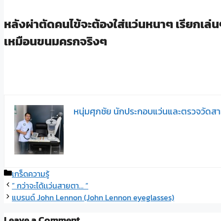
หลังผ่าตัดคนไข้จะต้องใส่แว่นหนาๆ เรียกเล่
เหมือนขนมครกจริงๆ
หนุ่มศุภชัย นักประกอบแว่นและตรวจวัดส
Categories
เกร็ดความรู้
” กว่าจะได้เเว่นสายตา… “
แบรนด์ John Lennon (John Lennon eyeglasses)
Leave a Comment